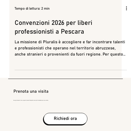
Tempo di lettura: 2 min
Convenzioni 2026 per liberi
professionisti a Pescara
La missione di Pluralis è accogliere e far incontrare talenti
e professionisti che operano nel territorio abruzzese,
anche stranieri o provenienti da fuori regione. Per questo
Pluralis si impegna a stipulare convenzioni con studi,
associazioni di categoria e organizzazioni, per creare una
community di professionisti a Pescara che possa crescere
attraverso il networking.
Prenota una visita
Hai già trovato il tuo angolo ideale? Scoprilo dal vivo! Contattaci per una visita.
Richiedi ora