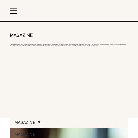
MAGAZINE
Il Magazine è il nostro diario di bordo: uno spazio in cui raccogliamo idee, esperienze e suggerimenti nati dentro e intorno al nostro coworking. Raccontiamo storie di chi lo vive ogni giorno, condividiamo buone pratiche, eventi, novità e ispirazioni
per chi è già parte della nostra community o sta cercando il posto giusto per lavorare meglio. Sfoglia gli articoli e lasciati guidare in questo viaggio tra persone, progetti e spazi condivisi.
MAGAZINE
MAGAZINE