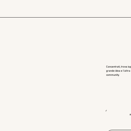
Concentrati, trova isp
grande idea e l’altra
community.
a