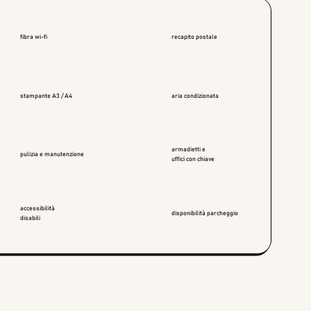
fibra wi-fi
recapito postale
stampante A3 / A4
aria condizionata
armadietti e
pulizia e manutenzione
uffici con chiave
accessibilità
disponibilità parcheggio
disabili