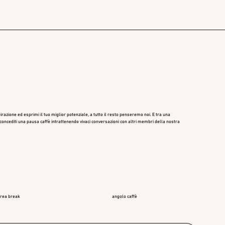
irazione ed esprimi il tuo miglior potenziale, a tutto il resto penseremo noi. E tra una
 concediti una pausa caffè intrattenendo vivaci conversazioni con altri membri della nostra
rea break
angolo caffè